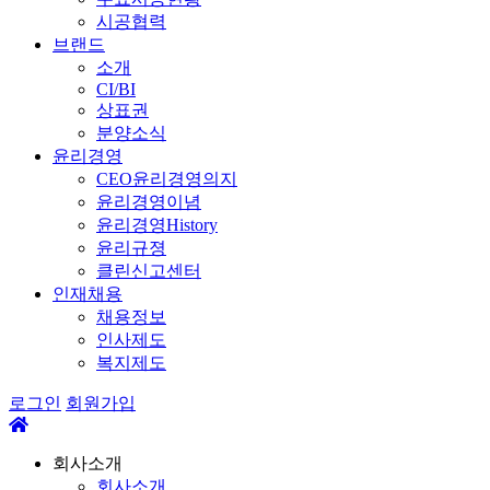
시공협력
브랜드
소개
CI/BI
상표권
분양소식
윤리경영
CEO윤리경영의지
윤리경영이념
윤리경영History
윤리규졍
클린신고센터
인재채용
채용정보
인사제도
복지제도
로그인
회원가입
회사소개
회사소개