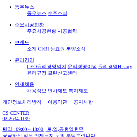
동우뉴스
동우뉴스
수주소식
주요시공현황
주요시공현황
시공협력
브랜드
소개
CI/BI
상표권
분양소식
윤리경영
CEO윤리경영의지
윤리경영이념
윤리경영History
윤리규졍
클린신고센터
인재채용
채용정보
인사제도
복지제도
개인정보처리방침
이용약관
공지사항
CS CENTER
02-2634-1199
평일 : 09:00 ~ 18:00 , 토,일,공휴일휴무
궁금하신 점은 언제든지 문의 부탁드립니다.