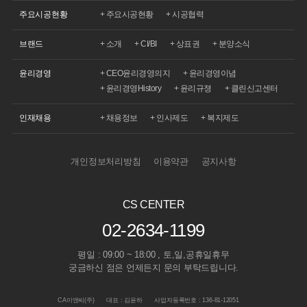
주요시공현황
시공협력
주요시공현황
소개
CI/BI
상표권
분양소식
브랜드
CEO윤리경영의지
윤리경영이념
윤리경영
윤리경영History
윤리규졍
클린신고센터
채용정보
인사제도
복지제도
인재채용
개인정보처리방침
이용약관
공지사항
CS CENTER
02-2634-1199
평일 : 09:00 ~ 18:00 , 토,일,공휴일휴무
궁금하신 점은 언제든지 문의 부탁드립니다.
CA이앤씨(주)
대표 : 김윤하
사업자등록번호 : 136-81-12051