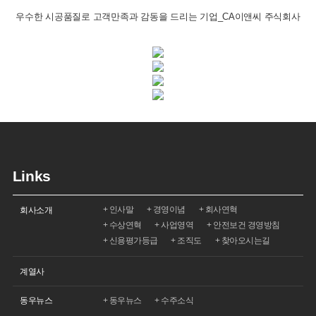
우수한 시공품질로 고객만족과 감동을 드리는 기업_CA이앤씨 주식회사
Links
인사말
경영이념
회사연혁
회사소개
수상연혁
사업영역
안전보건 경영방침
신용평가등급
조직도
찾아오시는길
계열사
동우뉴스
수주소식
동우뉴스