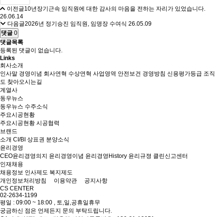
이전글
10년장기근속 임직원에 대한 감사의 마음을 전하는 자리가 있었습니다.
26.06.14
다음글
2026년 정기승진 임직원, 임명장 수여식
26.05.09
댓글
0
댓글목록
등록된 댓글이 없습니다.
Links
회사소개
인사말
경영이념
회사연혁
수상연혁
사업영역
안전보건 경영방침
신용평가등급
조직
도
찾아오시는길
계열사
동우뉴스
동우뉴스
수주소식
주요시공현황
주요시공현황
시공협력
브랜드
소개
CI/BI
상표권
분양소식
윤리경영
CEO윤리경영의지
윤리경영이념
윤리경영History
윤리규졍
클린신고센터
인재채용
채용정보
인사제도
복지제도
개인정보처리방침
이용약관
공지사항
CS CENTER
02-2634-1199
평일 : 09:00 ~ 18:00 , 토,일,공휴일휴무
궁금하신 점은 언제든지 문의 부탁드립니다.