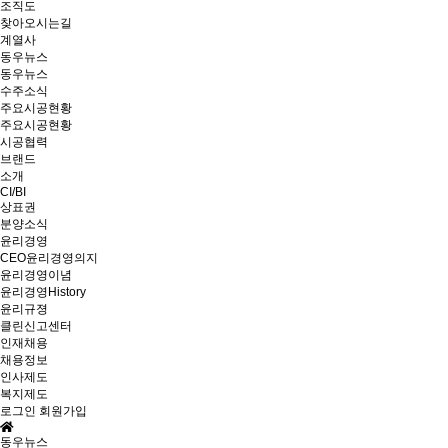
조직도
찾아오시는길
계열사
동우뉴스
동우뉴스
수주소식
주요시공현황
주요시공현황
시공협력
브랜드
소개
CI/BI
상표권
분양소식
윤리경영
CEO윤리경영의지
윤리경영이념
윤리경영History
윤리규졍
클린신고센터
인재채용
채용정보
인사제도
복지제도
로그인
회원가입
동우뉴스