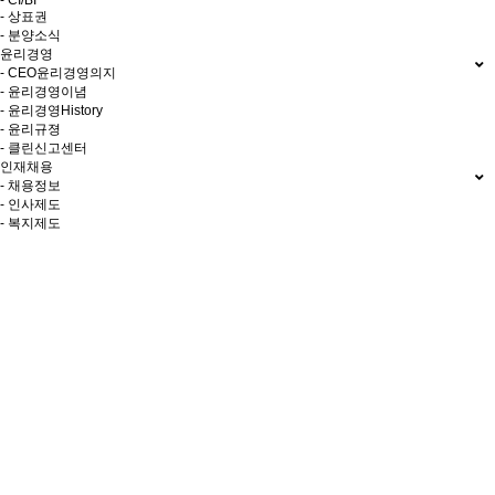
- CI/BI
- 상표권
- 분양소식
윤리경영
- CEO윤리경영의지
- 윤리경영이념
- 윤리경영History
- 윤리규졍
- 클린신고센터
인재채용
- 채용정보
- 인사제도
- 복지제도