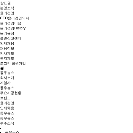
상표권
분양소식
윤리경영
CEO윤리경영의지
윤리경영이념
윤리경영History
윤리규졍
클린신고센터
인재채용
채용정보
인사제도
복지제도
로그인
회원가입
동우뉴스
회사소개
계열사
동우뉴스
주요시공현황
브랜드
윤리경영
인재채용
동우뉴스
동우뉴스
수주소식
동우뉴스