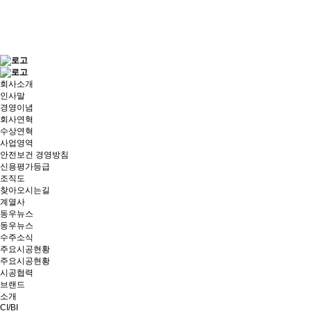
회사소개
인사말
경영이념
회사연혁
수상연혁
사업영역
안전보건 경영방침
신용평가등급
조직도
찾아오시는길
계열사
동우뉴스
동우뉴스
수주소식
주요시공현황
주요시공현황
시공협력
브랜드
소개
CI/BI