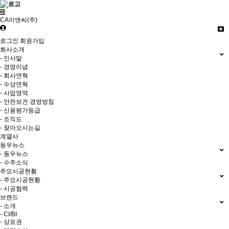
CA이앤씨(주)
로그인
회원가입
회사소개
- 인사말
- 경영이념
- 회사연혁
- 수상연혁
- 사업영역
- 안전보건 경영방침
- 신용평가등급
- 조직도
- 찾아오시는길
계열사
동우뉴스
- 동우뉴스
- 수주소식
주요시공현황
- 주요시공현황
- 시공협력
브랜드
- 소개
- CI/BI
- 상표권