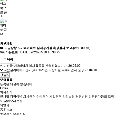
첨부파일
고양장항 A-2BL아파트 실내공기질 측정결과 보고.pdf
(100.7K)
0회 다운로드 | DATE : 2026-04-10 16:38:25
목록
이전글
사랑의밥차 봉사활동을 진행하였습니다.
26.05.09
다음글
씨에이이앤씨(주) 2026년 국방시설 우수사업자 선정
26.04.10
댓글
0
댓글목록
등록된 댓글이 없습니다.
Links
회사소개
인사말
경영이념
회사연혁
수상연혁
사업영역
안전보건 경영방침
신용평가등급
조직
도
찾아오시는길
계열사
동우뉴스
동우뉴스
수주소식