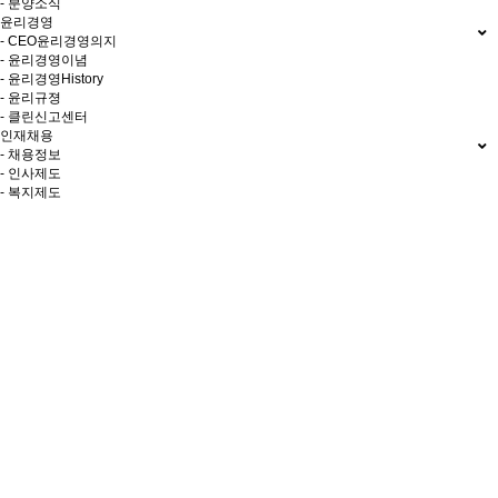
- 분양소식
윤리경영
- CEO윤리경영의지
- 윤리경영이념
- 윤리경영History
- 윤리규졍
- 클린신고센터
인재채용
- 채용정보
- 인사제도
- 복지제도