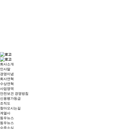
회사소개
인사말
경영이념
회사연혁
수상연혁
사업영역
안전보건 경영방침
신용평가등급
조직도
찾아오시는길
계열사
동우뉴스
동우뉴스
수주소식