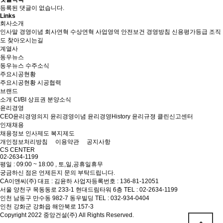
등록된 댓글이 없습니다.
Links
회사소개
인사말
경영이념
회사연혁
수상연혁
사업영역
안전보건 경영방침
신용평가등급
조직
도
찾아오시는길
계열사
동우뉴스
동우뉴스
수주소식
주요시공현황
주요시공현황
시공협력
브랜드
소개
CI/BI
상표권
분양소식
윤리경영
CEO윤리경영의지
윤리경영이념
윤리경영History
윤리규졍
클린신고센터
인재채용
채용정보
인사제도
복지제도
개인정보처리방침
이용약관
공지사항
CS CENTER
02-2634-1199
평일 : 09:00 ~ 18:00 , 토,일,공휴일휴무
궁금하신 점은 언제든지 문의 부탁드립니다.
CA이앤씨(주)
대표 : 김윤하
사업자등록번호 : 136-81-12051
서울 양천구 목동동로 233-1 현대드림타워 6층
TEL : 02-2634-1199
인천 남동구 만수동 982-7 동우빌딩
TEL : 032-934-0404
인천 강화군 강화읍 해안북로 157-3
Copyright 2022 중앙건설(주) All Rights Reserved.