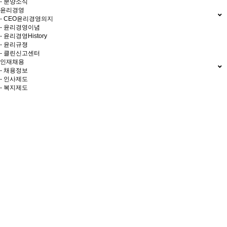
- 분양소식
윤리경영
- CEO윤리경영의지
- 윤리경영이념
- 윤리경영History
- 윤리규졍
- 클린신고센터
인재채용
- 채용정보
- 인사제도
- 복지제도