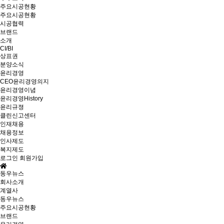
주요시공현황
주요시공현황
시공협력
브랜드
소개
CI/BI
상표권
분양소식
윤리경영
CEO윤리경영의지
윤리경영이념
윤리경영History
윤리규졍
클린신고센터
인재채용
채용정보
인사제도
복지제도
로그인
회원가입
동우뉴스
회사소개
계열사
동우뉴스
주요시공현황
브랜드