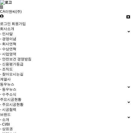
CA이앤씨(주)
로그인
회원가입
회사소개
- 인사말
- 경영이념
- 회사연혁
- 수상연혁
- 사업영역
- 안전보건 경영방침
- 신용평가등급
- 조직도
- 찾아오시는길
계열사
동우뉴스
- 동우뉴스
- 수주소식
주요시공현황
- 주요시공현황
- 시공협력
브랜드
- 소개
- CI/BI
- 상표권