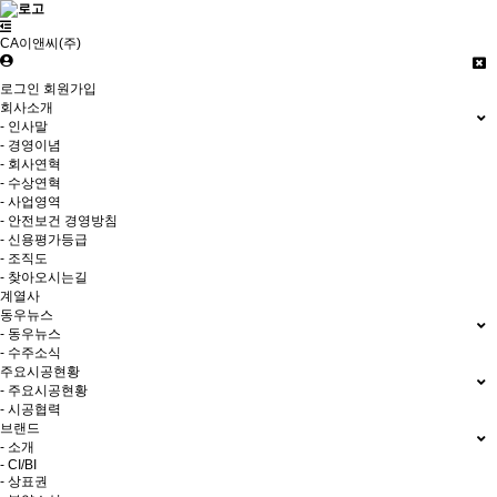
CA이앤씨(주)
로그인
회원가입
회사소개
- 인사말
- 경영이념
- 회사연혁
- 수상연혁
- 사업영역
- 안전보건 경영방침
- 신용평가등급
- 조직도
- 찾아오시는길
계열사
동우뉴스
- 동우뉴스
- 수주소식
주요시공현황
- 주요시공현황
- 시공협력
브랜드
- 소개
- CI/BI
- 상표권