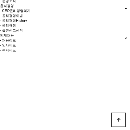
- 분양소식
윤리경영
- CEO윤리경영의지
- 윤리경영이념
- 윤리경영History
- 윤리규졍
- 클린신고센터
인재채용
- 채용정보
- 인사제도
- 복지제도